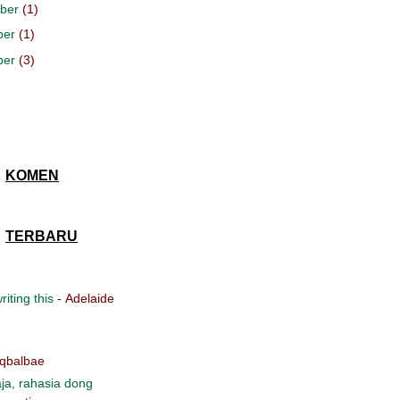
ber
(1)
ber
(1)
ber
(3)
KOMEN
TERBARU
iting this
- Adelaide
Iqbalbae
ja, rahasia dong