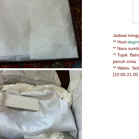
Jadwal minggu
** Host:
degro
** Nara sum
** Topik: Ba
penuh cinta
** Waktu: Se
[19.00-21.00