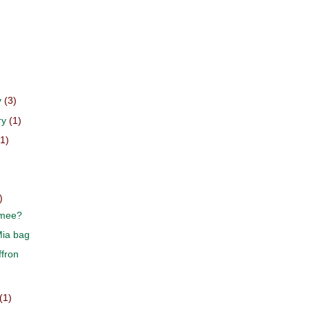
y
(3)
ry
(1)
(1)
)
)
)
 mee?
Mia bag
fron
(1)