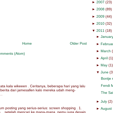
►
2007
(23)
►
2008
(89)
►
2009
(44)
►
2010
(32)
▼
2011
(18)
►
Januar
Home
Older Post
►
Februa
►
March
omments (Atom)
►
April
(1
►
May
(1
▼
June
(3
Bontje
Fendi 
ata kala wikeeen . Ceritanya, beberapa hari yang lalu
erita dari jamesallen kalo mereka udah meng-
The Saf
..
►
July
(2)
um posting yang serius-serius: screen shopping . 1.
►
August
a,,, setelah mencari ke mana-mana, nemu juga desain