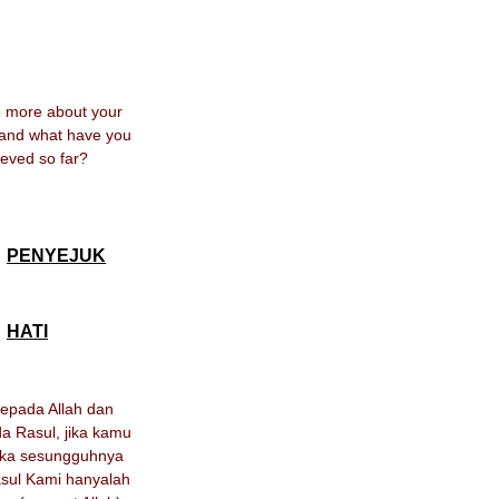
me more about your
 and what have you
eved so far?
PENYEJUK
HATI
kepada Allah dan
da Rasul, jika kamu
aka sesungguhnya
sul Kami hanyalah