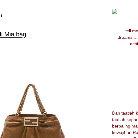
11
... tell 
i Mia bag
dreams...
achi
Dan taatlah 
taatlah kepa
berpaling m
kewajiban Ra