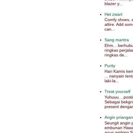
blazer y...
Het zwart
Comfy shoes, a
attire. Add som
can...
Sang mantra
Ehm... berhub
ringkas perjala
ringkas de...
Purity
Hari Kamis kem
... nanyain te
laki-la...
Treat yourself
Yuhuuu... posti
Sebagai bekgr
present dengan
Angin priangan
Seungit angi
embunan Hawar
ayun ambing Se