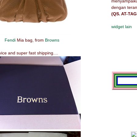
menyampaika
dengan teran
(QS. AT-TA
widget lain
Fendi
Mia bag, from
Browns
ce and super fast shipping....