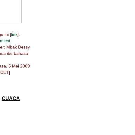
 ini [
link
]:
miest
ber: Mbak Dessy
hasa ibu bahasa
lasa, 5 Mei 2009
 CET]
CUACA