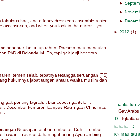
►
Septem
►
Novem
 fabulous bag, and a fancy dress can assemble a nice
►
Decem
e accessories, and when you look in the mirror... you
►
2012
(1)
ung sebentar lagi tutup tahun, Rachma mau mengulas
nan PhD di Belanda ini. Eh, tapi gak janji beneran
aren, temen selab, tepatnya tetangga seruangan [TS]
ntang hukumnya jabat tangan antara wanita muslim dan
ng gak penting lagi ah... biar cepet ngantuk,,, .
Thanks forr wr
on, Desember kemaren kampus RuG ngasi Christmas
Gay Arabs
...
:D
- Iqbalbae
hahaha :D
- 
n priangan Ngusapan embun-embunan Duh … embun-
KK mau tau a
-hawar… reureundahan ngahariring Ayun ambing
ungi...