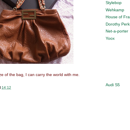
Stylebop
Wehkamp
House of Fra
Dorothy Perk
Net-a-porter
Yoox
ize of the bag, I can carry the world with me.
Audi S5
t
14:12