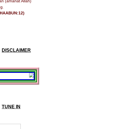
n (amanat Allah)
g.
GHAABUN:12)
DISCLAIMER
TUNE IN