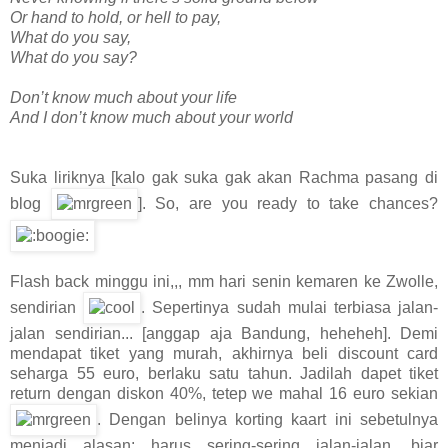
Or hand to hold, or hell to pay,
What do you say,
What do you say?
Don’t know much about your life
And I don’t know much about your world
Suka liriknya [kalo gak suka gak akan Rachma pasang di
blog
]. So, are you ready to take chances?
Flash back minggu ini,,, mm hari senin kemaren ke Zwolle,
sendirian
. Sepertinya sudah mulai terbiasa jalan-
jalan sendirian... [anggap aja Bandung, heheheh]. Demi
mendapat tiket yang murah, akhirnya beli discount card
seharga 55 euro, berlaku satu tahun. Jadilah dapet tiket
return dengan diskon 40%, tetep we mahal 16 euro sekian
. Dengan belinya korting kaart ini sebetulnya
menjadi alasan: harus sering-sering jalan-jalan, biar