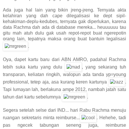
Ada juga hal lain yang bikin jreng-jreng. Ternyata akta
kelahiran yang dah cape dilegalisasi ke dept sipil-
kehakiman-deplu-kedubes, ternyata gak diperlukan, karena
data Rachma dah ada di database mereka... heuuuuuu tau
gitu mah atuh dulu gak usah repot-repot buat ngerepotin
orang lain, tepatnya maksa orang buat bantuin legalisasi
.
Oya, dapet kartu baru dari ABN AMRO, padahal Rachma
lebih suka kartu yang dulu
, yang sekarang tuh
transparan, keliatan ringkih, walopun ada tanda yp=young
professional, tetep aja, asa kurang keren kartunya
.
Tapi lumayan lah, berlakuna ampe 2012, nambah jatah satu
tahun dari kartu sebelumnya
.
Segera setelah selse dari IND... hari Rabu Rachma menuju
ruangan sekretaris minta reimburse...
. Hehehe, tadi
pas ngecek tabungan seneng juga, reimburse