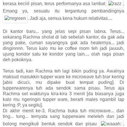
kerasa keciiil pisan, terus performanya asa lambat
.
Emang ya, sesuatu itu tergantung pembandingnya
. Jadi aja, semua kena hukum relativitas....
Di kantor baru... yang jelas sepi pisan labna. Terus...
sekarang Rachma sholat di lab sebelah kantor, da gak ada
yang pake, cuman sayangnya gak ada heaternya... jadi
dinginnnn. Terus kalo mu ke coffee room teh jadi jauuuh,
ujung koridor satu ke koridor yang lain.... olah raga pisan
deh pokoknya.
Terus tadi, kan Rachma teh lagi bikin puding ya. Awalnya
maksud masukkin tupper ware ke microwave tuh biar kering
[abis dicuci, mu dipake buat tempat puding]. Di
tupperwarenya tuh ada sendok sama pisau. Terus aja
Rachma set waktunya kira-kira 3 menit [da biasanya juga
kalo mu ngeringin tupper ware, berarti males ngambil lap
kering :P, ya segitu].
Di akhir menit ke-3, Rachma buka tuh microwave... dan
ting... tung... ternyata sang tupperware meleleh dan jadi
bolong mengikuti bentuk sendok dan pisau
.