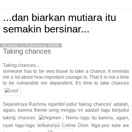
...dan biarkan mutiara itu
semakin bersinar...
Friday, 1 February 2008
Taking chances
Taking chances....
someone has to be very brave to take a chance. It reminds
me a lot about how important courage is. That it is not a time
to be vulnerable nor dependent. It's time to take chances
.
Sejarahnya Rachma ngambil judul 'taking chances' adalah,
again, karena theme song minggu ini adalah lagu berjudul
taking chances
. Nemu lagu itu karena, again,
nyari lagu-lagu terbarunya Celine Dion. Nga-you tube we