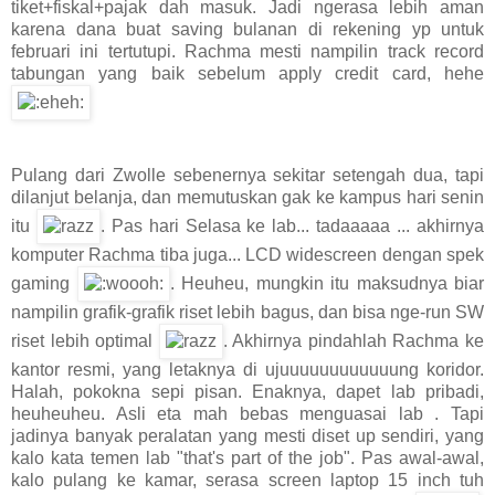
tiket+fiskal+pajak dah masuk. Jadi ngerasa lebih aman
karena dana buat saving bulanan di rekening yp untuk
februari ini tertutupi. Rachma mesti nampilin track record
tabungan yang baik sebelum apply credit card, hehe
Pulang dari Zwolle sebenernya sekitar setengah dua, tapi
dilanjut belanja, dan memutuskan gak ke kampus hari senin
itu
. Pas hari Selasa ke lab... tadaaaaa ... akhirnya
komputer Rachma tiba juga... LCD widescreen dengan spek
gaming
. Heuheu, mungkin itu maksudnya biar
nampilin grafik-grafik riset lebih bagus, dan bisa nge-run SW
riset lebih optimal
. Akhirnya pindahlah Rachma ke
kantor resmi, yang letaknya di ujuuuuuuuuuuuung koridor.
Halah, pokokna sepi pisan. Enaknya, dapet lab pribadi,
heuheuheu. Asli eta mah bebas menguasai lab . Tapi
jadinya banyak peralatan yang mesti diset up sendiri, yang
kalo kata temen lab "that's part of the job". Pas awal-awal,
kalo pulang ke kamar, serasa screen laptop 15 inch tuh