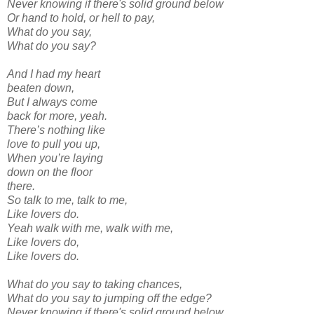
Never knowing if there's solid ground below
Or hand to hold, or hell to pay,
What do you say,
What do you say?
And I had my heart
beaten down,
But I always come
back for more, yeah.
There’s nothing like
love to pull you up,
When you’re laying
down on the floor
there.
So talk to me, talk to me,
Like lovers do.
Yeah walk with me, walk with me,
Like lovers do,
Like lovers do.
What do you say to taking chances,
What do you say to jumping off the edge?
Never knowing if there's solid ground below