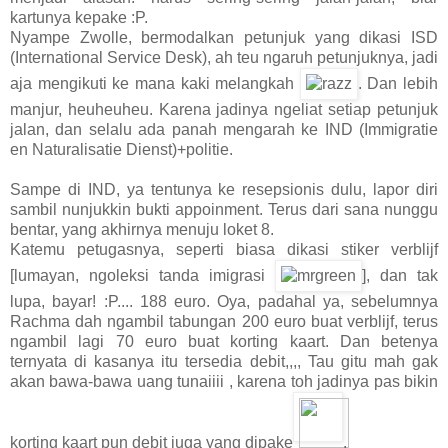
kartunya kepake :P.
Nyampe Zwolle, bermodalkan petunjuk yang dikasi ISD
(International Service Desk), ah teu ngaruh petunjuknya, jadi
aja mengikuti ke mana kaki melangkah
. Dan lebih
manjur, heuheuheu. Karena jadinya ngeliat setiap petunjuk
jalan, dan selalu ada panah mengarah ke IND (Immigratie
en Naturalisatie Dienst)+politie.
Sampe di IND, ya tentunya ke resepsionis dulu, lapor diri
sambil nunjukkin bukti appoinment. Terus dari sana nunggu
bentar, yang akhirnya menuju loket 8.
Katemu petugasnya, seperti biasa dikasi stiker verblijf
[lumayan, ngoleksi tanda imigrasi
], dan tak
lupa, bayar! :P.... 188 euro. Oya, padahal ya, sebelumnya
Rachma dah ngambil tabungan 200 euro buat verblijf, terus
ngambil lagi 70 euro buat korting kaart. Dan betenya
ternyata di kasanya itu tersedia debit,,,, Tau gitu mah gak
akan bawa-bawa uang tunaiiii , karena toh jadinya pas bikin
korting kaart pun debit juga yang dipake
.