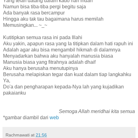
Yang telah datang dalam kado nan indah
Namun bisa tiba-tiba pergi begitu saja
Ada banyak rasa bercampur
Hingga aku tak tau bagaimana harus memilah
Memusingkan... ~_~
Kutitipkan semua rasa ini pada Illahi
Aku yakin, apapun rasa yang Ia titipkan dalam hati rapuh ini
Adalah agar aku bisa mengambil hikmah di dalamnya
Menyadarkan bahwa aku hanyalah manusia biasa
Manusia biasa yang fitrahnya adalah dhaif
Aku hanya berusaha menutupinya
Berusaha melapiskan tegar dan kuat dalam tiap langkahku
Ya,
Do'a dan pengharapan kepada-Nya lah yang kujadikan
pakaianku
Semoga Allah meridhai kita semua
*gambar diambil dari
web
Rachmawati
at
21:56