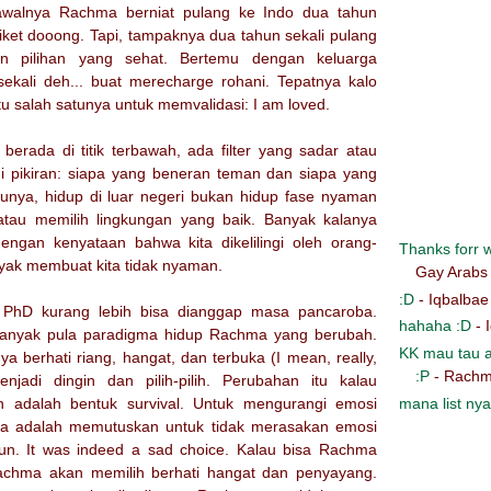
 awalnya Rachma berniat pulang ke Indo dua tahun
t tiket dooong. Tapi, tampaknya dua tahun sekali pulang
n pilihan yang sehat. Bertemu dengan keluarga
sekali deh... buat merecharge rohani. Tepatnya kalo
u salah satunya untuk memvalidasi: I am loved.
berada di titik terbawah, ada filter yang sadar atau
di pikiran: siapa yang beneran teman dan siapa yang
unya, hidup di luar negeri bukan hidup fase nyaman
tau memilih lingkungan yang baik. Banyak kalanya
ngan kenyataan bahwa kita dikelilingi oleh orang-
Thanks forr wr
yak membuat kita tidak nyaman.
Gay Arabs
:D
- Iqbalbae
PhD kurang lebih bisa dianggap masa pancaroba.
hahaha :D
- 
 banyak pula paradigma hidup Rachma yang berubah.
KK mau tau a
 berhati riang, hangat, dan terbuka (I mean, really,
:P
- Rachm
menjadi dingin dan pilih-pilih. Perubahan itu kalau
mana list nya
 adalah bentuk survival. Untuk mengurangi emosi
nya adalah memutuskan untuk tidak merasakan emosi
un. It was indeed a sad choice. Kalau bisa Rachma
Rachma akan memilih berhati hangat dan penyayang.