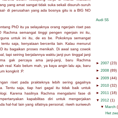
ng yang amat sangat tidak suka sekali disuruh-suruh
isal- di perusahan yang ada bosnya gitu is a BIG NO
Audi S5
tang PhD itu ya selayaknya orang ngerjain riset pas
D Rachma semangat tinggi pengen ngerjain ini itu,
rguna untuk ini itu, de es be. Pokoknya semangat
 tentu saja, kenyataan bercerita lain. Kalau menurut
hD itu bagaikan proses menikah. Di awal sang cowok
, tapi seiring berjalannya waktu janji pun tinggal janji
ma gak percaya ama janji-janji, baru Rachma
►
2007
(23)
h real. Kalo belum mah, ya kaya angin lalu aja, baru
►
2008
(89)
um kongkrit :P.
►
2009
(44)
ngan riset pada prakteknya lebih sering gagalnya
►
2010
(32)
a. Tentu saja, tiap hari gagal itu tidak baik untuk
►
2011
(18)
logi. Karena hasilnya Rachma mengalami fase di
rtanyakan kapabilitas diri untuk mengerjakan
▼
2012
(1)
da hal-hal lain yang sifatnya personal, riweh suriweuh
▼
March
Het zwa