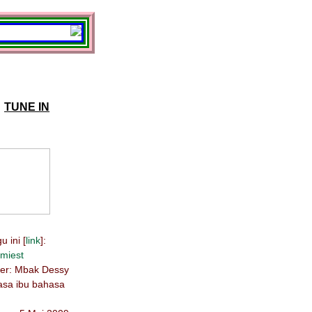
TUNE IN
 ini [
link
]:
miest
ber: Mbak Dessy
hasa ibu bahasa