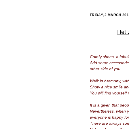
FRIDAY, 2 MARCH 201
Het 
Comfy shoes, a fabul
Add some accessories
other side of you.
Walk in harmony, wit
Show a nice smile an
You will find yourself
It is a given that peo
Nevertheless, when yo
everyone is happy fo
There are always som