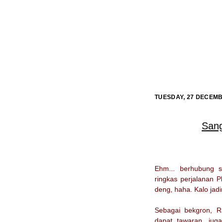
TUESDAY, 27 DECEMB
San
Ehm... berhubung 
ringkas perjalanan P
deng, haha. Kalo jad
Sebagai bekgron, 
dapat tawaran, jug