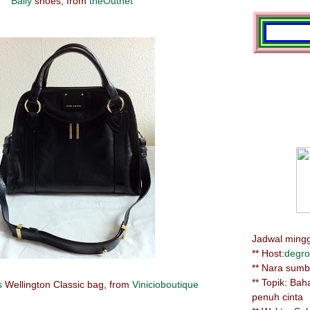
Bally
shoes, from
theOutnet
Jadwal minggu
** Host:
degro
** Nara sum
** Topik: Ba
s
Wellington Classic bag, from
Vinicioboutique
penuh cinta