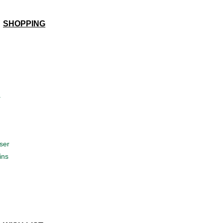
SHOPPING
a
ser
ins