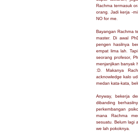
Rachma termasuk ora
orang. Jadi kerja -m
NO for me.
Bayangan Rachma ten
master. Di awal Ph
pengen hasilnya be
empat lima lah. Tapi
seorang profesor, P
menjanjikan banyak hal
:D. Makanya Rach
acknowledge kalo uda
medan kata-kata, bel
Anyway, bekerja de
dibanding berhasilny
perkembangan psiko
mana Rachma mempe
sesuatu. Belum lagi a
we lah pokoknya.