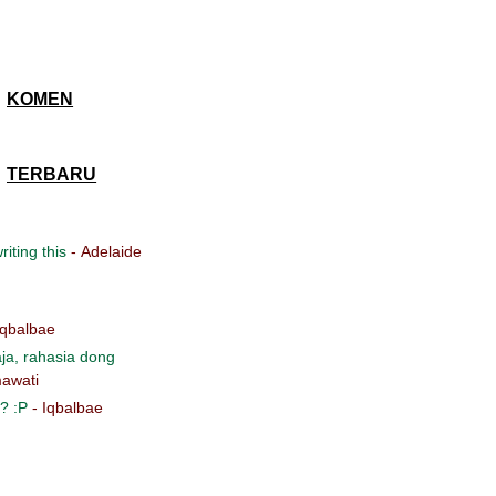
KOMEN
TERBARU
iting this
- Adelaide
Iqbalbae
ja, rahasia dong
awati
? :P
- Iqbalbae