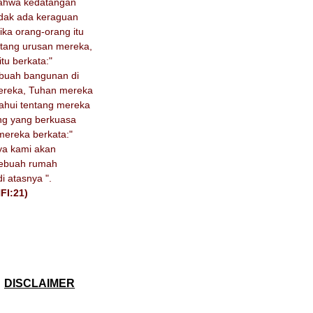
bahwa kedatangan
tidak ada keraguan
ika orang-orang itu
entang urusan mereka,
tu berkata:"
ebuah bangunan di
ereka, Tuhan mereka
ahui tentang mereka
ng yang berkuasa
mereka berkata:"
a kami akan
sebuah rumah
i atasnya ".
FI:21)
DISCLAIMER