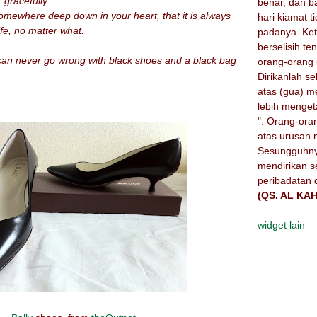
 gracefully.
benar, dan 
omewhere deep down in your heart, that it is always
hari kiamat 
ife, no matter what.
padanya. Ket
berselisih t
can never go wrong with black shoes and a black bag
orang-orang i
Dirikanlah s
atas (gua) m
lebih menget
". Orang-ora
atas urusan 
Sesungguhny
mendirikan 
peribadatan d
(QS. AL KAH
widget lain