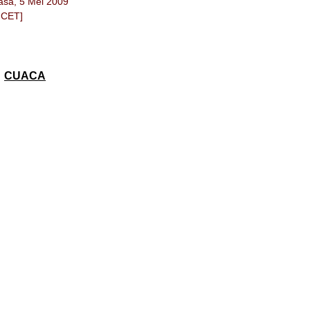
lasa, 5 Mei 2009
 CET]
CUACA