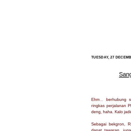
TUESDAY, 27 DECEMB
San
Ehm... berhubung 
ringkas perjalanan P
deng, haha. Kalo jad
Sebagai bekgron, 
dapat tawaran, jug