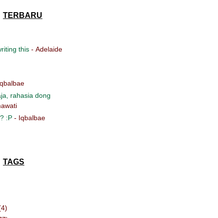
TERBARU
iting this
- Adelaide
Iqbalbae
ja, rahasia dong
awati
? :P
- Iqbalbae
TAGS
(4)