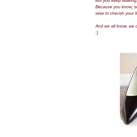
But you keep walking,
Because
you
know, s
wise to cherish your l
And we all know, we 
;).