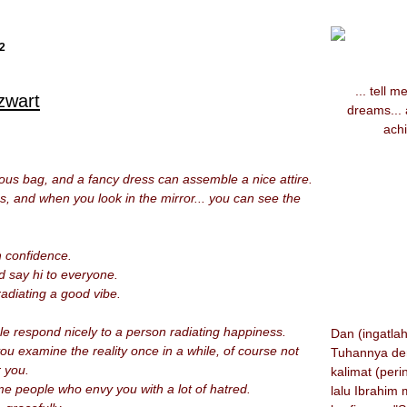
2
... tell 
zwart
dreams...
achi
ous bag, and a fancy dress can assemble a nice attire.
, and when you look in the mirror... you can see the
h confidence.
d say hi to everyone.
 radiating a good vibe.
ple respond nicely to a person radiating happiness.
Dan (ingatlah)
u examine the reality once in a while, of course not
Tuhannya de
r you.
kalimat (peri
e people who envy you with a lot of hatred.
lalu Ibrahim