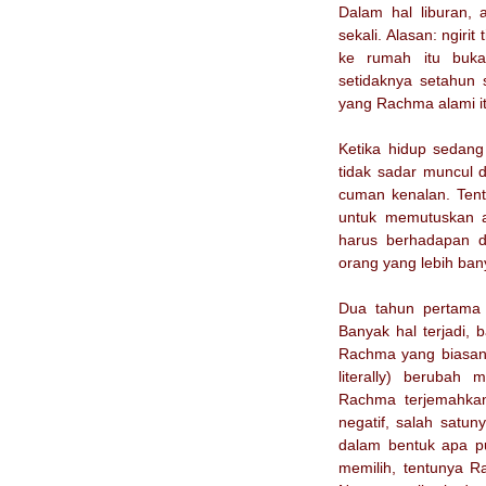
Dalam hal liburan,
sekali. Alasan: ngiri
ke rumah itu buka
setidaknya setahun 
yang Rachma alami it
Ketika hidup sedang 
tidak sadar muncul 
cuman kenalan. Tent
untuk memutuskan a
harus berhadapan de
orang yang lebih ban
Dua tahun pertama 
Banyak hal terjadi,
Rachma yang biasanya
literally) berubah 
Rachma terjemahkan
negatif, salah satu
dalam bentuk apa p
memilih, tentunya 