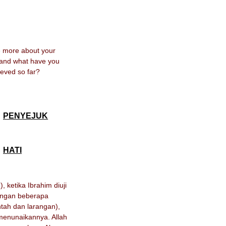
me more about your
 and what have you
eved so far?
PENYEJUK
HATI
, ketika Ibrahim diuji
ngan beberapa
ntah dan larangan),
 menunaikannya. Allah