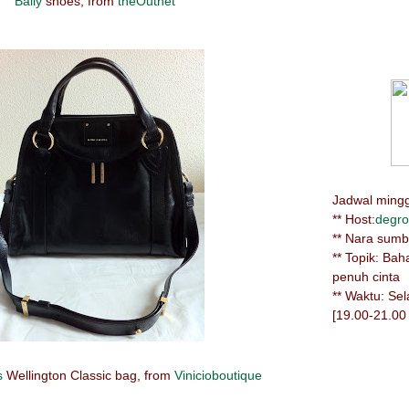
Bally
shoes, from
theOutnet
Jadwal minggu
** Host:
degro
** Nara sum
** Topik: Ba
penuh cinta
** Waktu: Se
[19.00-21.00
s
Wellington Classic bag, from
Vinicioboutique