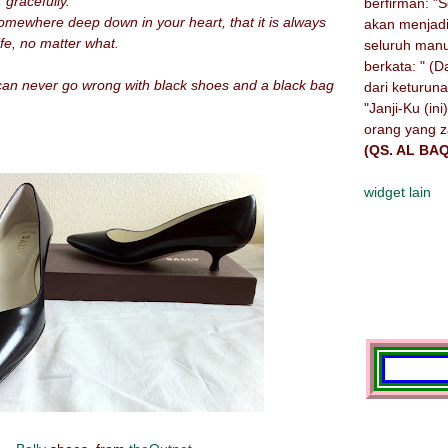
 gracefully.
berfirman: "
omewhere deep down in your heart, that it is always
akan menjad
ife, no matter what.
seluruh manu
berkata: " (
can never go wrong with black shoes and a black bag
dari keturuna
"Janji-Ku (in
orang yang z
(QS. AL BA
widget lain