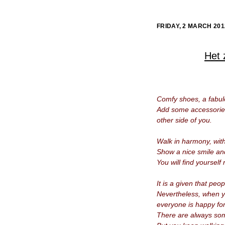
FRIDAY, 2 MARCH 201
Het 
Comfy shoes, a fabul
Add some accessories
other side of you.
Walk in harmony, wit
Show a nice smile an
You will find yourself
It is a given that peo
Nevertheless, when yo
everyone is happy fo
There are always som