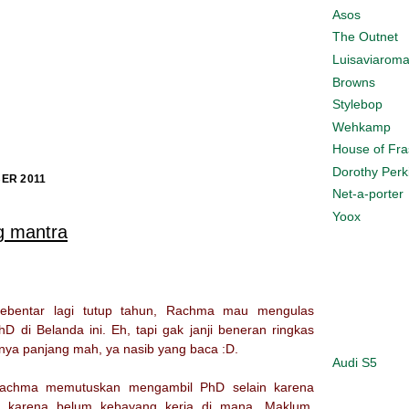
Asos
The Outnet
Luisaviarom
Browns
Stylebop
Wehkamp
House of Fra
Dorothy Perk
ER 2011
Net-a-porter
Yoox
g mantra
sebentar lagi tutup tahun, Rachma mau mengulas
hD di Belanda ini. Eh, tapi gak janji beneran ringkas
inya panjang mah, ya nasib yang baca :D.
Audi S5
Rachma memutuskan mengambil PhD selain karena
a karena belum kebayang kerja di mana. Maklum,