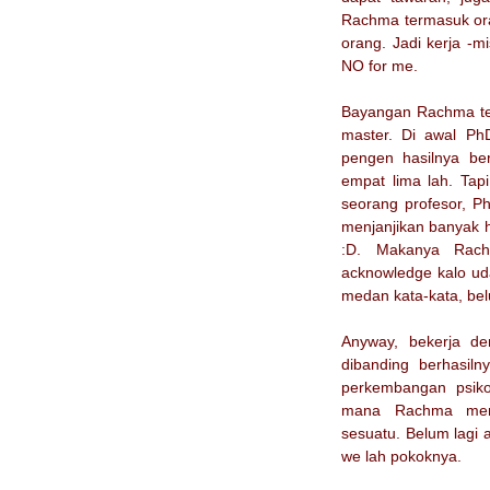
Rachma termasuk ora
orang. Jadi kerja -m
NO for me.
Bayangan Rachma ten
master. Di awal Ph
pengen hasilnya be
empat lima lah. Tapi
seorang profesor, P
menjanjikan banyak hal
:D. Makanya Rach
acknowledge kalo uda
medan kata-kata, bel
Anyway, bekerja de
dibanding berhasilny
perkembangan psiko
mana Rachma mempe
sesuatu. Belum lagi a
we lah pokoknya.