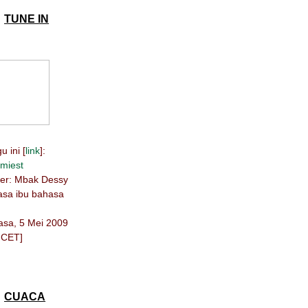
TUNE IN
 ini [
link
]:
miest
ber: Mbak Dessy
hasa ibu bahasa
lasa, 5 Mei 2009
 CET]
CUACA