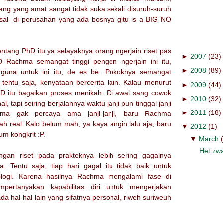
ng yang amat sangat tidak suka sekali disuruh-suruh
isal- di perusahan yang ada bosnya gitu is a BIG NO
tang PhD itu ya selayaknya orang ngerjain riset pas
►
2007
(23)
D Rachma semangat tinggi pengen ngerjain ini itu,
►
2008
(89)
rguna untuk ini itu, de es be. Pokoknya semangat
 tentu saja, kenyataan bercerita lain. Kalau menurut
►
2009
(44)
hD itu bagaikan proses menikah. Di awal sang cowok
►
2010
(32)
, tapi seiring berjalannya waktu janji pun tinggal janji
►
2011
(18)
ma gak percaya ama janji-janji, baru Rachma
h real. Kalo belum mah, ya kaya angin lalu aja, baru
▼
2012
(1)
um kongkrit :P.
▼
March
Het zwa
ngan riset pada prakteknya lebih sering gagalnya
a. Tentu saja, tiap hari gagal itu tidak baik untuk
logi. Karena hasilnya Rachma mengalami fase di
rtanyakan kapabilitas diri untuk mengerjakan
da hal-hal lain yang sifatnya personal, riweh suriweuh