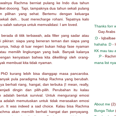
 awalnya Rachma berniat pulang ke Indo dua tahun
t tiket dooong. Tapi, tampaknya dua tahun sekali pulang
n pilihan yang sehat. Bertemu dengan keluarga
sekali deh... buat merecharge rohani. Tepatnya kalo
u salah satunya untuk memvalidasi: I am loved.
Thanks forr wr
Gay Arabs
berada di titik terbawah, ada filter yang sadar atau
:D
- Iqbalbae
di pikiran: siapa yang beneran teman dan siapa yang
hahaha :D
- 
unya, hidup di luar negeri bukan hidup fase nyaman
KK mau tau a
tau memilih lingkungan yang baik. Banyak kalanya
:P
- Rachm
ngan kenyataan bahwa kita dikelilingi oleh orang-
mana list nya
yak membuat kita tidak nyaman.
PhD kurang lebih bisa dianggap masa pancaroba.
 banyak pula paradigma hidup Rachma yang berubah.
 berhati riang, hangat, dan terbuka (I mean, really,
menjadi dingin dan pilih-pilih. Perubahan itu kalau
 adalah bentuk survival. Untuk mengurangi emosi
nya adalah memutuskan untuk tidak merasakan emosi
About me
(2)
un. It was indeed a sad choice. Kalau bisa Rachma
Bunga Tidur
Rachma akan memilih berhati hangat dan penyayang.