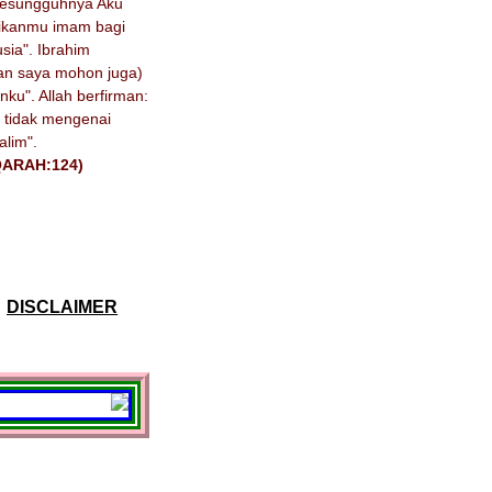
Sesungguhnya Aku
ikanmu imam bagi
sia". Ibrahim
Dan saya mohon juga)
nku". Allah berfirman:
i) tidak mengenai
alim".
QARAH:124)
DISCLAIMER