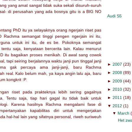
ng yang amat sangat tidak suka sekali disuruh-suruh
isal- di perusahan yang ada bosnya gitu is a BIG NO
Audi S5
tang PhD itu ya selayaknya orang ngerjain riset pas
D Rachma semangat tinggi pengen ngerjain ini itu,
rguna untuk ini itu, de es be. Pokoknya semangat
 tentu saja, kenyataan bercerita lain. Kalau menurut
hD itu bagaikan proses menikah. Di awal sang cowok
, tapi seiring berjalannya waktu janji pun tinggal janji
►
2007
(23)
ma gak percaya ama janji-janji, baru Rachma
►
2008
(89)
h real. Kalo belum mah, ya kaya angin lalu aja, baru
um kongkrit :P.
►
2009
(44)
►
2010
(32)
ngan riset pada prakteknya lebih sering gagalnya
►
2011
(18)
a. Tentu saja, tiap hari gagal itu tidak baik untuk
logi. Karena hasilnya Rachma mengalami fase di
▼
2012
(1)
rtanyakan kapabilitas diri untuk mengerjakan
▼
March
da hal-hal lain yang sifatnya personal, riweh suriweuh
Het zwa