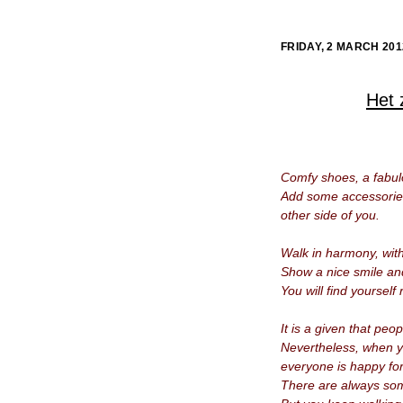
FRIDAY, 2 MARCH 201
Het 
Comfy shoes, a fabul
Add some accessories
other side of you.
Walk in harmony, wit
Show a nice smile an
You will find yourself
It is a given that peo
Nevertheless, when yo
everyone is happy fo
There are always som