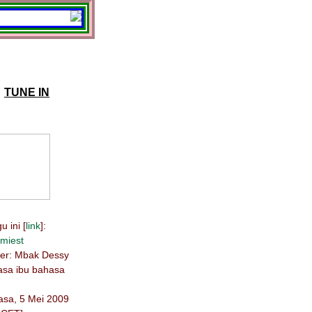
TUNE IN
 ini [
link
]:
miest
ber: Mbak Dessy
hasa ibu bahasa
lasa, 5 Mei 2009