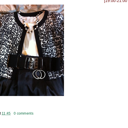
[19.00-21.00
t
11:45
0 comments