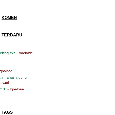
KOMEN
TERBARU
iting this
- Adelaide
Iqbalbae
ja, rahasia dong
awati
? :P
- Iqbalbae
TAGS