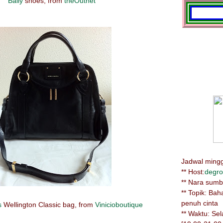
Bally
shoes, from
theOutnet
Jadwal minggu
** Host:
degro
** Nara sum
** Topik: Ba
penuh cinta
s
Wellington Classic bag, from
Vinicioboutique
** Waktu: Se