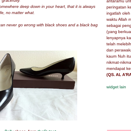
 gracefully.
antaramu un
omewhere deep down in your heart, that it is always
peringatan 
ife, no matter what.
ingatlah oleh
waktu Allah 
can never go wrong with black shoes and a black bag
sebagai peng
(yang berku
lenyapnya k
telah melebi
dan perawak
kaum Nuh itu
nikmat-nikma
mendapat ke
(QS. AL A'R
widget lain