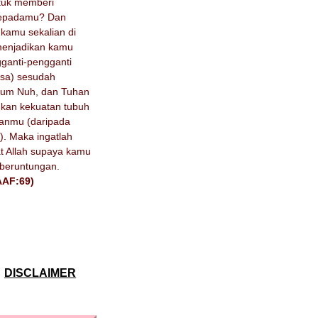
tuk memberi
kepadamu? Dan
 kamu sekalian di
menjadikan kamu
ganti-pengganti
asa) sesudah
aum Nuh, dan Tuhan
hkan kekuatan tubuh
anmu (daripada
). Maka ingatlah
t Allah supaya kamu
beruntungan.
AAF:69)
DISCLAIMER