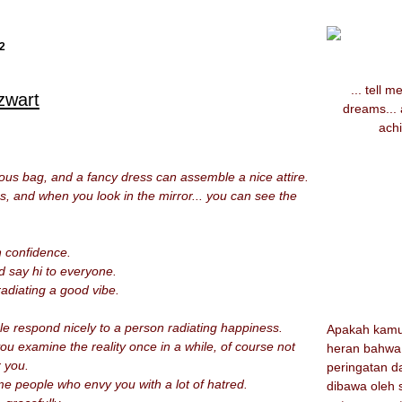
2
... tell 
zwart
dreams...
achi
ous bag, and a fancy dress can assemble a nice attire.
, and when you look in the mirror... you can see the
h confidence.
d say hi to everyone.
 radiating a good vibe.
ple respond nicely to a person radiating happiness.
Apakah kamu 
u examine the reality once in a while, of course not
heran bahwa
r you.
peringatan d
e people who envy you with a lot of hatred.
dibawa oleh s