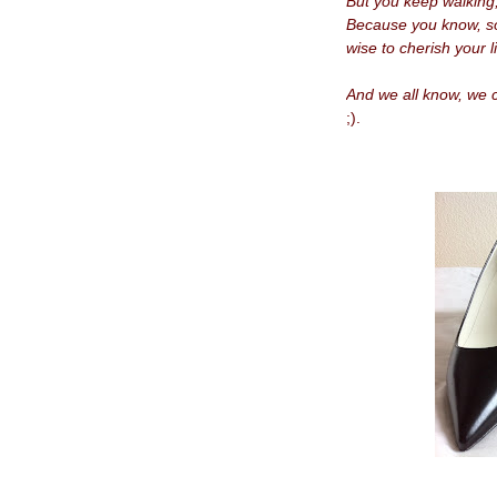
But you keep walking,
Because
you
know, s
wise to cherish your l
And we all know, we 
;).