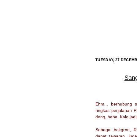
TUESDAY, 27 DECEMB
San
Ehm... berhubung 
ringkas perjalanan P
deng, haha. Kalo jad
Sebagai bekgron, 
dapat tawaran, jug