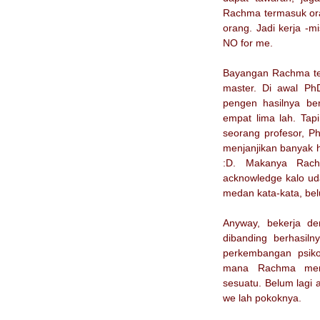
Rachma termasuk ora
orang. Jadi kerja -m
NO for me.
Bayangan Rachma ten
master. Di awal Ph
pengen hasilnya be
empat lima lah. Tapi
seorang profesor, P
menjanjikan banyak hal
:D. Makanya Rach
acknowledge kalo uda
medan kata-kata, bel
Anyway, bekerja de
dibanding berhasilny
perkembangan psiko
mana Rachma mempe
sesuatu. Belum lagi a
we lah pokoknya.