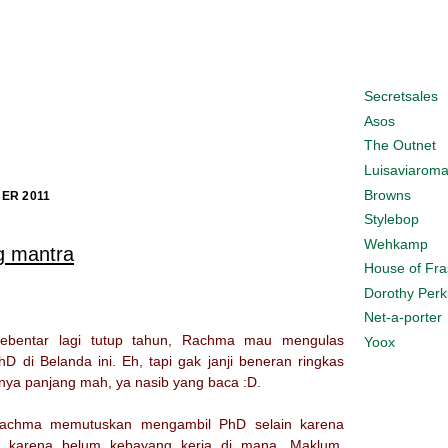
Secretsales
Asos
The Outnet
Luisaviarom
Browns
ER 2011
Stylebop
Wehkamp
g mantra
House of Fra
Dorothy Perk
Net-a-porter
sebentar lagi tutup tahun, Rachma mau mengulas
Yoox
hD di Belanda ini. Eh, tapi gak janji beneran ringkas
inya panjang mah, ya nasib yang baca :D.
Rachma memutuskan mengambil PhD selain karena
a karena belum kebayang kerja di mana. Maklum,