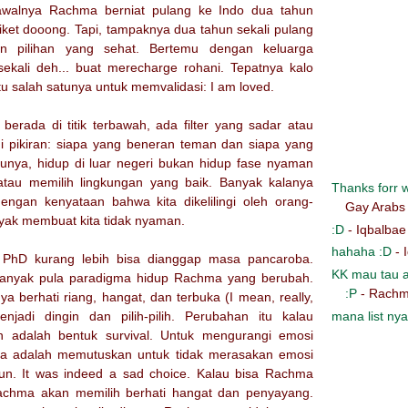
 awalnya Rachma berniat pulang ke Indo dua tahun
t tiket dooong. Tapi, tampaknya dua tahun sekali pulang
n pilihan yang sehat. Bertemu dengan keluarga
sekali deh... buat merecharge rohani. Tepatnya kalo
u salah satunya untuk memvalidasi: I am loved.
berada di titik terbawah, ada filter yang sadar atau
di pikiran: siapa yang beneran teman dan siapa yang
unya, hidup di luar negeri bukan hidup fase nyaman
tau memilih lingkungan yang baik. Banyak kalanya
Thanks forr wr
ngan kenyataan bahwa kita dikelilingi oleh orang-
Gay Arabs
yak membuat kita tidak nyaman.
:D
- Iqbalbae
hahaha :D
- 
PhD kurang lebih bisa dianggap masa pancaroba.
KK mau tau a
 banyak pula paradigma hidup Rachma yang berubah.
:P
- Rachm
 berhati riang, hangat, dan terbuka (I mean, really,
mana list nya
menjadi dingin dan pilih-pilih. Perubahan itu kalau
 adalah bentuk survival. Untuk mengurangi emosi
nya adalah memutuskan untuk tidak merasakan emosi
un. It was indeed a sad choice. Kalau bisa Rachma
Rachma akan memilih berhati hangat dan penyayang.